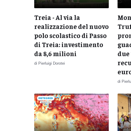
Treia - Al via la
Mont
realizzazione del nuovo
Truf
polo scolastico di Passo
prom
di Treia: investimento
gua
da 8,6 milioni
due 
recu
di Pierluigi Dorotei
eur
di Pierl