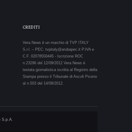
CREDITI
Vera News è un marchio di TVP ITALY
S.r.l. – PEC: tvpitaly@arubapec.it P.IVA e
C.F. 02078550445 - Iscrizione ROC
n.23296 del 12/09/2012 Vera News è
testata giornalistica iscritta al Registro della
Stampa presso il Tribunale di Ascoli Piceno
al n.503 del 14/08/2012.
 S.p.A.