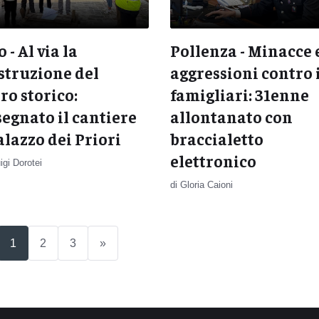
 - Al via la
Pollenza - Minacce 
struzione del
aggressioni contro 
ro storico:
famigliari: 31enne
egnato il cantiere
allontanato con
alazzo dei Priori
braccialetto
elettronico
uigi Dorotei
di Gloria Caioni
(current)
1
2
3
»