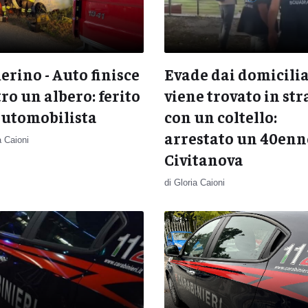
rino - Auto finisce
Evade dai domicilia
ro un albero: ferito
viene trovato in st
automobilista
con un coltello:
arrestato un 40enn
a Caioni
Civitanova
di Gloria Caioni