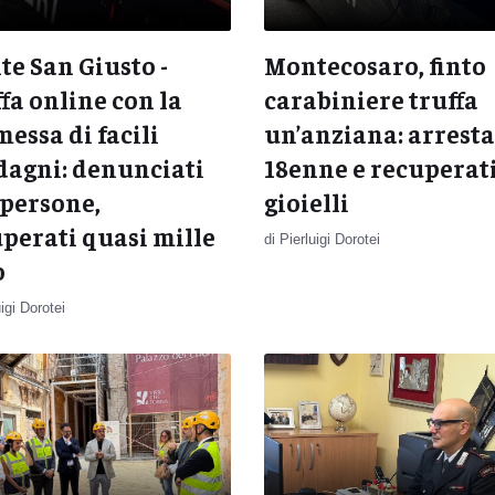
e San Giusto -
Montecosaro, finto
fa online con la
carabiniere truffa
essa di facili
un’anziana: arresta
dagni: denunciati
18enne e recuperati
persone,
gioielli
perati quasi mille
di Pierluigi Dorotei
o
uigi Dorotei