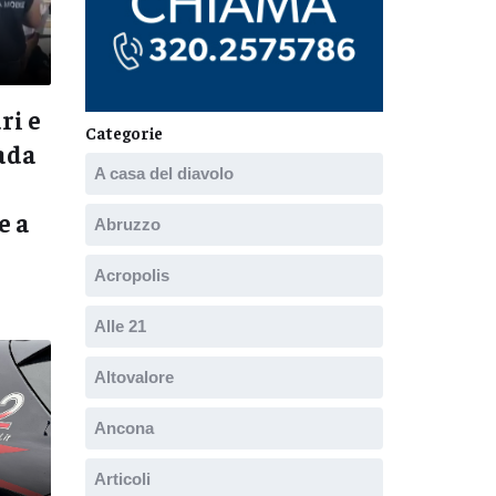
ri e
Categorie
rada
A casa del diavolo
e a
Abruzzo
Acropolis
Alle 21
Altovalore
Ancona
Articoli