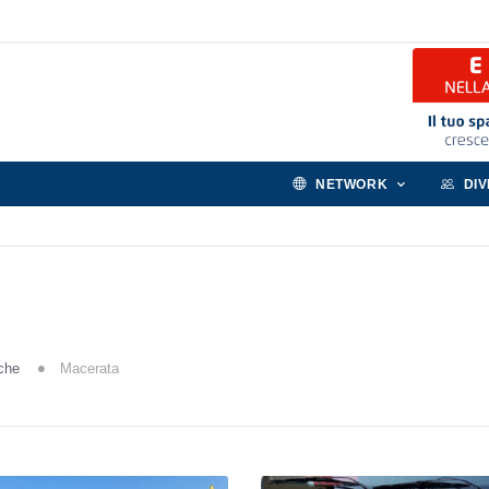
NETWORK
DI
che
Macerata