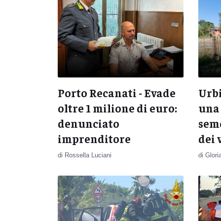
Porto Recanati - Evade
Urbi
oltre 1 milione di euro:
una 
denunciato
semo
imprenditore
dei 
di Rossella Luciani
di Glori