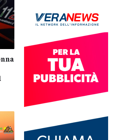
nonna
d