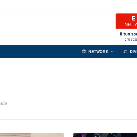
NETWORK
DI
naca