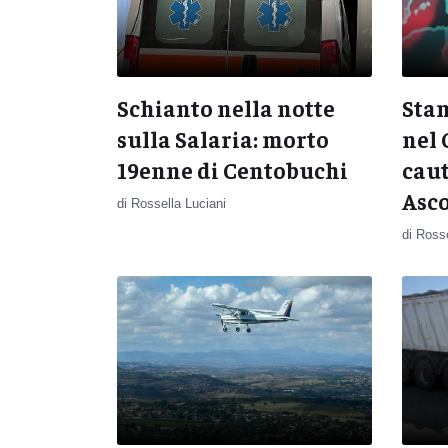
Schianto nella notte
Stam
sulla Salaria: morto
nel 
19enne di Centobuchi
caut
Asco
di Rossella Luciani
di Rosse