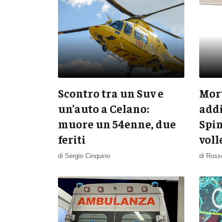
Scontro tra un Suv e
Mort
un’auto a Celano:
addi
muore un 54enne, due
Spin
feriti
voll
di Sergio Cinquino
di Rosse