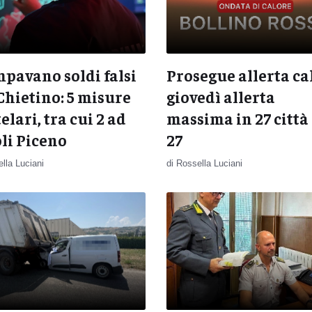
pavano soldi falsi
Prosegue allerta ca
Chietino: 5 misure
giovedì allerta
elari, tra cui 2 ad
massima in 27 città
li Piceno
27
lla Luciani
di Rossella Luciani