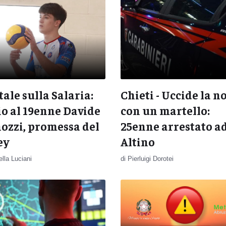
ale sulla Salaria:
Chieti - Uccide la 
o al 19enne Davide
con un martello:
ozzi, promessa del
25enne arrestato a
ey
Altino
lla Luciani
di Pierluigi Dorotei