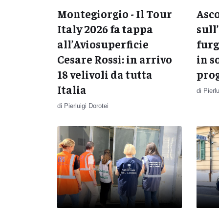
Montegiorgio - Il Tour
Asco
Italy 2026 fa tappa
sull
all’Aviosuperficie
fur
Cesare Rossi: in arrivo
in s
18 velivoli da tutta
prog
Italia
di Pierl
di Pierluigi Dorotei