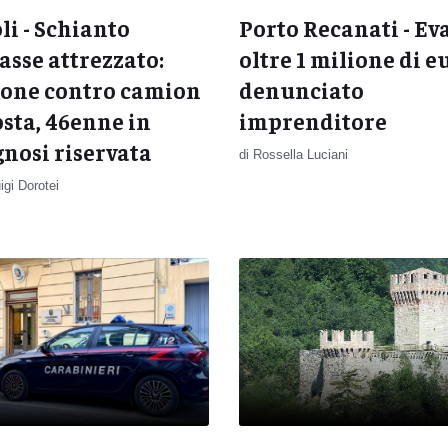
li - Schianto
Porto Recanati - Ev
’asse attrezzato:
oltre 1 milione di e
gone contro camion
denunciato
osta, 46enne in
imprenditore
nosi riservata
di Rossella Luciani
uigi Dorotei