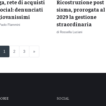
a, rete di acquisti
Ricostruzione post
social: denunciati
sisma, prorogata al
giovanissimi
2029 la gestione
straordinaria
 Paolo Flammini
di Rossella Luciani
(current)
1
2
3
»
GORIE
SOCIAL