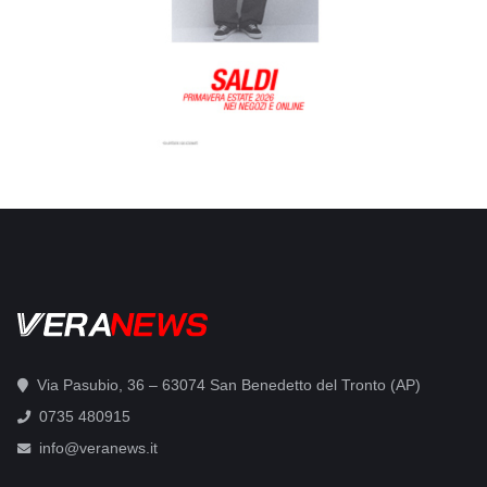
Via Pasubio, 36 – 63074 San Benedetto del Tronto (AP)
0735 480915
info@veranews.it