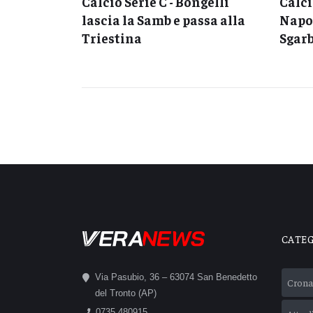
ngelli
Calcio Serie C - Bongelli
Calci
ssa alla
lascia la Samb e passa alla
Napol
Triestina
Sgarb
CATE
Via Pasubio, 36 – 63074 San Benedetto
Crona
del Tronto (AP)
0735 480915