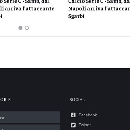
o Serie C - Samb, dal
Calcio Serie C - Samb, da
i arriva l’attaccante
Napoli arriva l’attacca
i
Sgarbi
GORIE
SOCIAL
Facebook
ca
Twitter