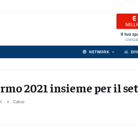
NETWORK
DI
mo 2021 insieme per il set
rt
Calcio