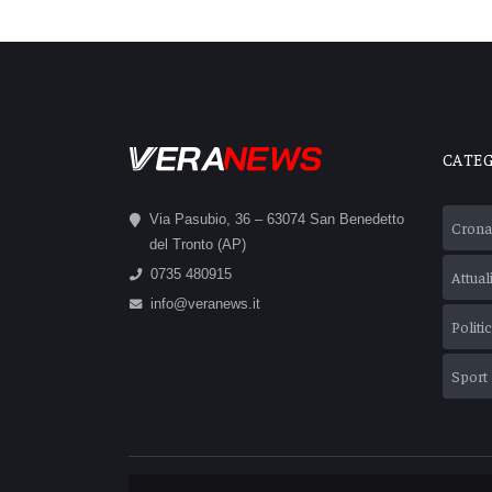
CATE
Via Pasubio, 36 – 63074 San Benedetto
Crona
del Tronto (AP)
0735 480915
Attual
info@veranews.it
Politi
Sport