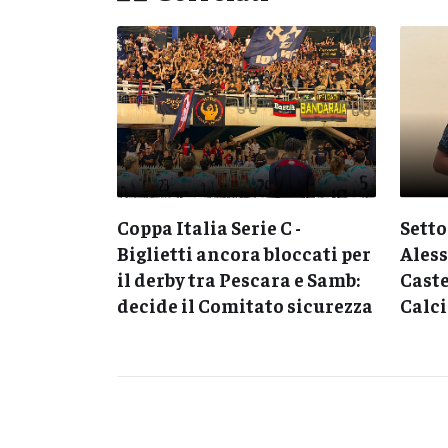
C -
Coppa Italia Serie C -
Setto
loccati per
Biglietti ancora bloccati per
Aless
a e Samb:
il derby tra Pescara e Samb:
Caste
 sicurezza
decide il Comitato sicurezza
Calc