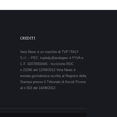
CREDITI
Vera News è un marchio di TVP ITALY
S.r.l. – PEC: tvpitaly@arubapec.it P.IVA e
C.F. 02078550445 - Iscrizione ROC
n.23296 del 12/09/2012 Vera News è
testata giornalistica iscritta al Registro della
Stampa presso il Tribunale di Ascoli Piceno
al n.503 del 14/08/2012.