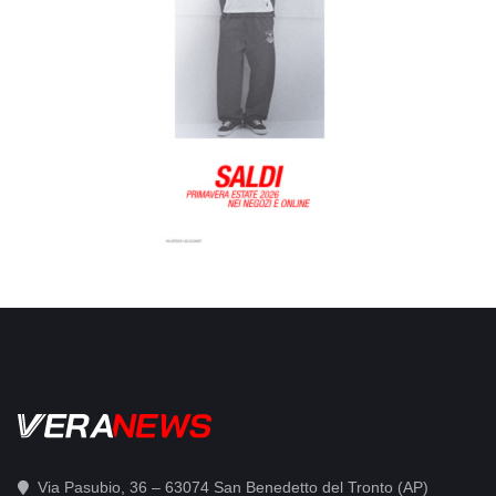
Via Pasubio, 36 – 63074 San Benedetto del Tronto (AP)